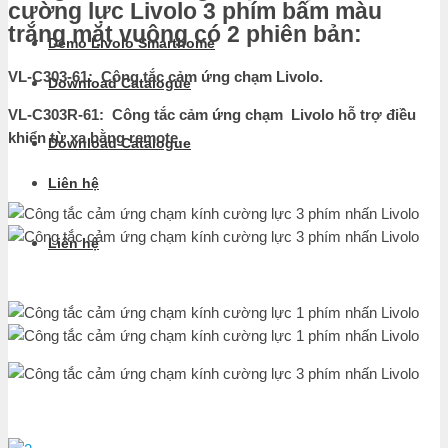
cường lực Livolo 3 phím bấm màu
trắng mặt vuông có 2 phiên bản:
Demo Livolo Smarthome
VL-C303-61: Công tắc cảm ứng chạm Livolo.
Download Catalogue
VL-C303R-61: Công tắc cảm ứng chạm Livolo hỗ trợ điều
khiển từ xa bằng remote.
Download Catalogue
Liên hệ
Liên hệ