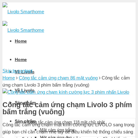
Home
Home
Skip to content
Về Livolo
Home
Công tắc cảm ứng chạm 86 mặt vuông
Công tắc cảm
ứng chạm Livolo 3 phím bấm trắng (vuông)
Về Livolo
Sản phẩm
Công tắc cảm ứng chạm Livolo 3 phím
bấm trắng (vuông)
Sản phẩm
Công tắc cảm ứng chạm 118 mặt chữ nhật
Công tắc cảm ứng chạm mặt kính cường lực LIVOLO sang trọng
Mặt cảm ứng trắng
giúp bạn chỉ cần chạm nhẹ tay để điều khiển hệ thống chiếu sáng
Mặt cảm ứng đen