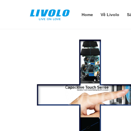
Home
Về Livolo
S