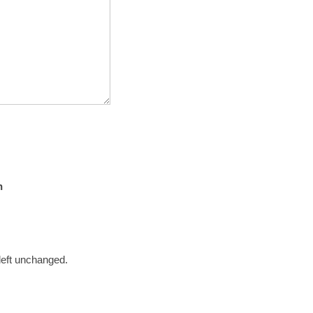
n
 left unchanged.